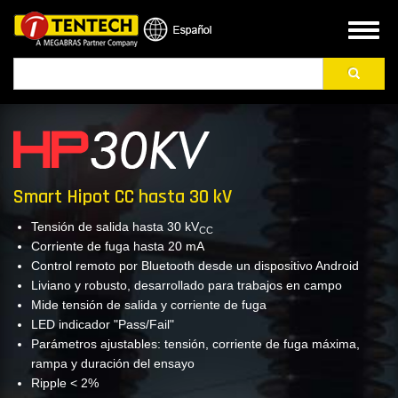
Pasar
al
Toggl
contenido
naviga
Buscar
principal
Smart Hipot CC hasta 30 kV
Tensión de salida hasta 30 kV
CC
Corriente de fuga hasta 20 mA
Control remoto por Bluetooth desde un dispositivo Android
Liviano y robusto, desarrollado para trabajos en campo
Mide tensión de salida y corriente de fuga
LED indicador "Pass/Fail"
Parámetros ajustables: tensión, corriente de fuga máxima,
rampa y duración del ensayo
Ripple < 2%