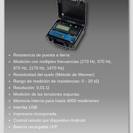
Resistencia de puesta a tierra
Medición con múltiples frecuencias (270 Hz, 570 Hz,
870 Hz, 1170 Hz, 1470 Hz)
Resistividad del suelo (Método de Wenner)
Rango de medición de resistencias: 0 - 20 kΩ
Resolución: 0,01 Ω
Medición de las tensiones espurias
Memoria interna para hasta 4000 mediciones
Interfaz USB
Impresora incorporada
Control remoto por dispositivo Android
Batería recargable LFP