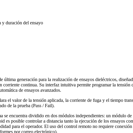
a y duración del ensayo
 generación para la realización de ensayos dieléctricos, diseñado con 
n corriente continua. Su interfaz intuitiva permite programar la tensión 
 automática de ensayos avanzados.
a el valor de la tensión aplicada, la corriente de fuga y el tiempo tran
do de la prueba (Pass / Fail).
ema se encuentra dividido en dos módulos independientes: un módulo de 
 es posible controlar a distancia tanto la ejecución de los ensayos co
dad para el operador. El uso del control remoto no requiere conexión a r
nformes por correo electrónico).