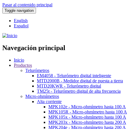
Pasar al contenido principal
Toggle navigation
English
Español
Navegación principal
Inicio
Productos
Telurómetros
EM4058 - Telurómetro digital inteligente
MTD2000B - Medidor digital de puesta a tierra
MTD20KWR - Telurómetro digital
TM25t - Telurómetro digital de alta frecuencia
Micro-ohmímetros
Alta corriente
MPK102e - Micro-ohmímetro hasta 100 A
MPK105R - Micro-ohmímetro hasta 100 A
MPK105x - Micro-ohmímetro hasta 100 A
MPK203x - Micro-ohmímetro hasta 200 A
MPK204e - Micro-ohmímetro hasta 200 A