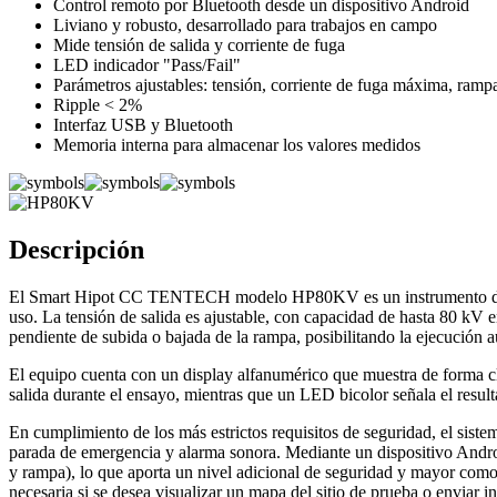
Control remoto por Bluetooth desde un dispositivo Android
Liviano y robusto, desarrollado para trabajos en campo
Mide tensión de salida y corriente de fuga
LED indicador "Pass/Fail"
Parámetros ajustables: tensión, corriente de fuga máxima, ramp
Ripple < 2%
Interfaz USB y Bluetooth
Memoria interna para almacenar los valores medidos
Descripción
El Smart Hipot CC TENTECH modelo HP80KV es un instrumento de última
uso. La tensión de salida es ajustable, con capacidad de hasta 80 kV e
pendiente de subida o bajada de la rampa, posibilitando la ejecución
El equipo cuenta con un display alfanumérico que muestra de forma clar
salida durante el ensayo, mientras que un LED bicolor señala el resulta
En cumplimiento de los más estrictos requisitos de seguridad, el sist
parada de emergencia y alarma sonora. Mediante un dispositivo Android
y rampa), lo que aporta un nivel adicional de seguridad y mayor comodi
necesaria si se desea visualizar un mapa del sitio de prueba o enviar i