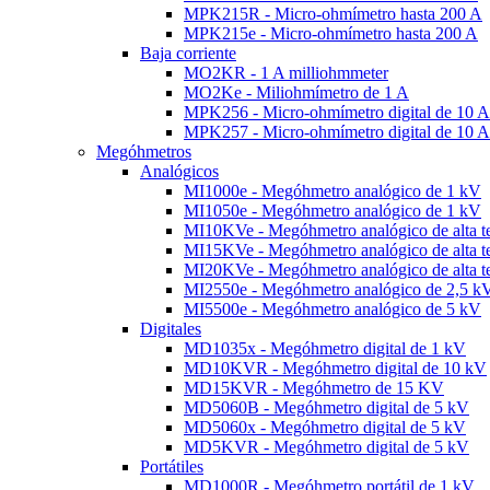
MPK215R - Micro-ohmímetro hasta 200 A
MPK215e - Micro-ohmímetro hasta 200 A
Baja corriente
MO2KR - 1 A milliohmmeter
MO2Ke - Miliohmímetro de 1 A
MPK256 - Micro-ohmímetro digital de 10 A
MPK257 - Micro-ohmímetro digital de 10 A
Megóhmetros
Analógicos
MI1000e - Megóhmetro analógico de 1 kV
MI1050e - Megóhmetro analógico de 1 kV
MI10KVe - Megóhmetro analógico de alta t
MI15KVe - Megóhmetro analógico de alta t
MI20KVe - Megóhmetro analógico de alta t
MI2550e - Megóhmetro analógico de 2,5 k
MI5500e - Megóhmetro analógico de 5 kV
Digitales
MD1035x - Megóhmetro digital de 1 kV
MD10KVR - Megóhmetro digital de 10 kV
MD15KVR - Megóhmetro de 15 KV
MD5060B - Megóhmetro digital de 5 kV
MD5060x - Megóhmetro digital de 5 kV
MD5KVR - Megóhmetro digital de 5 kV
Portátiles
MD1000R - Megóhmetro portátil de 1 kV