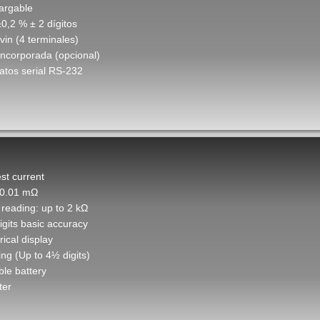
cargable
±0,2 % ± 2 dígitos
in (4 terminales)
incorporada (opcional)
atos serial RS-232
est current
 0.01 mΩ
reading: up to 2 kΩ
igits basic accuracy
ical display
ing (Up to 4½ digits)
le battery
ter