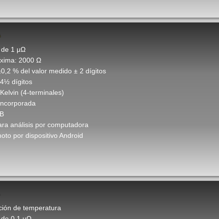
A
 de 1 μΩ
xima: 2000 Ω
±0,2 % del valor medido ± 2 dígitos
 4½ dígitos
Kelvin (4-terminales)
incorporada
SB
ara análisis por computadora
oto por dispositivo Android
ión de temperatura
 de 0,1 μΩ