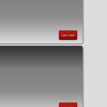
Lee más
sobre
MO2Ke
-
Miliohmímetro
de
1
A