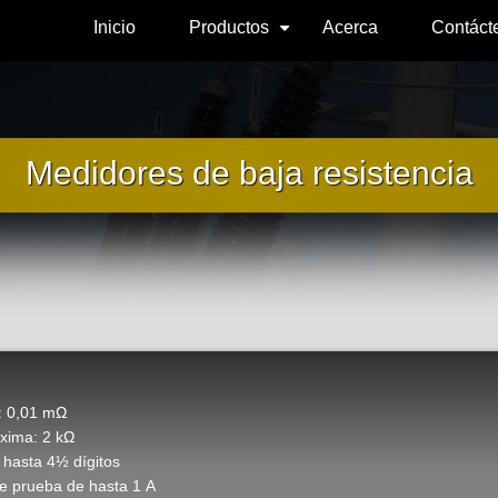
Inicio
Productos
Acerca
Contáct
+
Medidores de baja resistencia
: 0,01 mΩ
xima: 2 kΩ
 hasta 4½ dígitos
de prueba de hasta 1 A