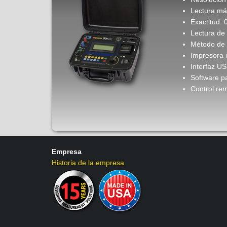
Lectura má
Exactitud: 
Lectura de
Método de 
Impresora 
Interfaz U
Software p
Control rem
Empresa
Historia de la empresa