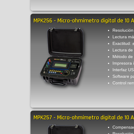
MPK256 - Micro-ohmímetro digital de 10 
Resolución
Lectura má
Exactitud: 
Lectura de
Método de 
Impresora 
Interfaz U
Software p
Control rem
MPK257 - Micro-ohmímetro digital de 10 A
Compensac
Resolución