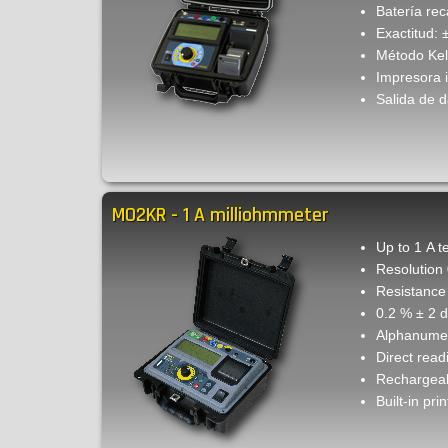
Batería re
Exactitud: 
Método Kelv
Impresora 
Salida de d
MO2KR - 1 A milliohmmeter
Up to 1 A t
Resolution
Resistance 
0.2 % ± 2 d
Alphanumer
Direct read
Rechargeab
Built-in prin