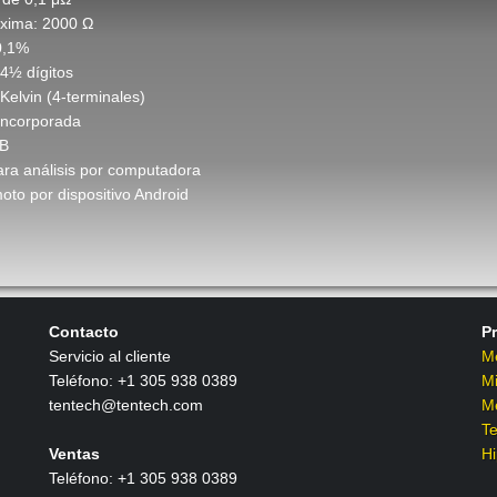
xima: 2000 Ω
0,1%
 4½ dígitos
Kelvin (4-terminales)
incorporada
SB
ara análisis por computadora
oto por dispositivo Android
Contacto
P
Servicio al cliente
M
Teléfono: +1 305 938 0389
Mi
tentech@tentech.com
Me
Te
Ventas
Hi
Teléfono: +1 305 938 0389