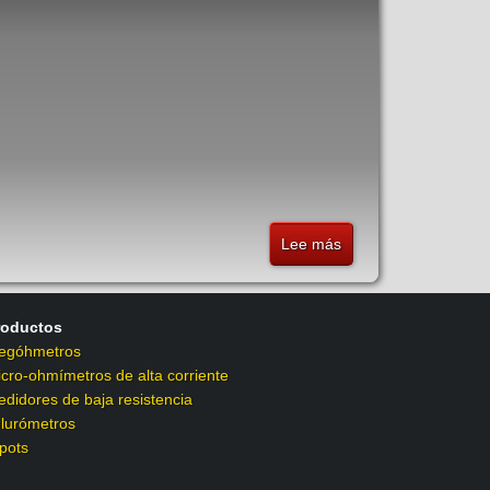
de
10
A
Lee más
sobre
MPK257
-
Micro-
roductos
ohmímetro
egóhmetros
digital
cro-ohmímetros de alta corriente
de
didores de baja resistencia
10
lurómetros
A
pots