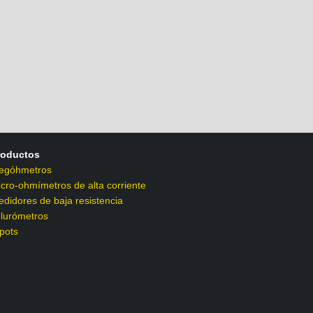
roductos
egóhmetros
cro-ohmímetros de alta corriente
didores de baja resistencia
lurómetros
pots