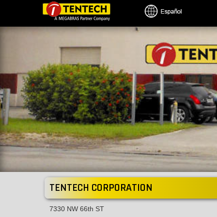
Pasar
al
contenido
principal
TENTECH CORPORATION
7330 NW 66th ST