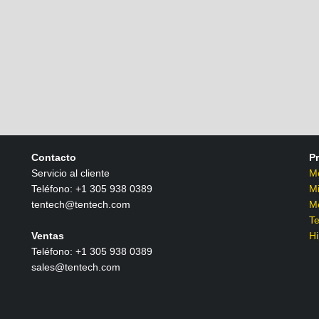
Contacto
P
Servicio al cliente
M
Teléfono: +1 305 938 0389
Mi
tentech@tentech.com
Me
Te
Ventas
Hi
Teléfono: +1 305 938 0389
sales@tentech.com