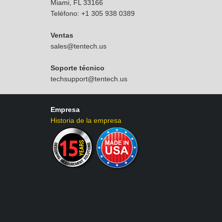
Miami, FL 33166
Teléfono: +1 305 938 0389
Ventas
sales@tentech.us
Soporte técnico
techsupport@tentech.us
Empresa
Historia de la empresa