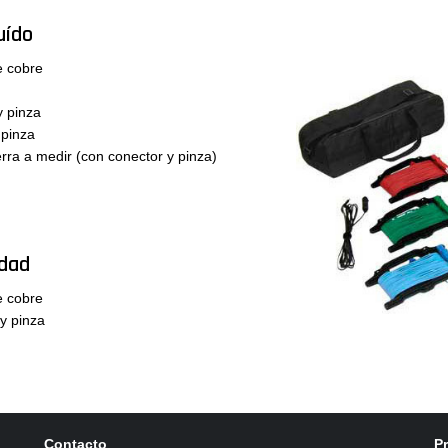
uído
e cobre
y pinza
 pinza
erra a medir (con conector y pinza)
idad
e cobre
y pinza
Contacto
P