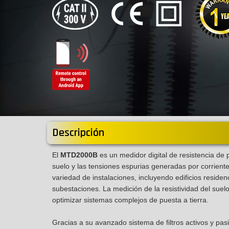
Descripción
El
MTD2000B
es un medidor digital de resistencia de pu
suelo y las tensiones espurias generadas por corriente
variedad de instalaciones, incluyendo edificios residen
subestaciones. La medición de la resistividad del suelo 
optimizar sistemas complejos de puesta a tierra.
Gracias a su avanzado sistema de filtros activos y pas