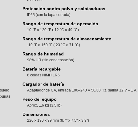
Protección contra polvo y salpicaduras
IP65 (con la tapa cerrada)
Rango de temperatura de operación
10 °F a 120 °F (-12 °C a 49 °C)
Rango de temperatura de almacenamiento
-10 °F a 160 °F (-23 °C a 71 °C)
Rango de humedad
98% HR (sin condensación)
Batería recargable
6 celdas NiMH LR6
Cargador de batería
 suelo
Adaptador de CA, entrada 100–240 V 50/60 Hz, salida 12 V – 1 A
purias
Peso del equipo
Aprox. 1.6 kg (3.5 lb)
Dimensiones
220 x 190 x 99 mm (8.7" x 7.5" x 3.9")