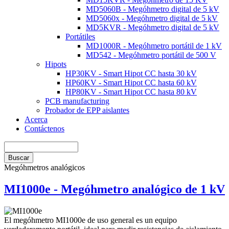
MD5060B - Megóhmetro digital de 5 kV
MD5060x - Megóhmetro digital de 5 kV
MD5KVR - Megóhmetro digital de 5 kV
Portátiles
MD1000R - Megóhmetro portátil de 1 kV
MD542 - Megóhmetro portátil de 500 V
Hipots
HP30KV - Smart Hipot CC hasta 30 kV
HP60KV - Smart Hipot CC hasta 60 kV
HP80KV - Smart Hipot CC hasta 80 kV
PCB manufacturing
Probador de EPP aislantes
Acerca
Contáctenos
Buscar
Buscar
Megóhmetros analógicos
MI1000e - Megóhmetro analógico de 1 kV
El megóhmetro MI1000e de uso general es un equipo