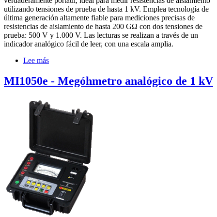
verdaderamente portátil, ideal para medir resistencias de aislamiento
utilizando tensiones de prueba de hasta 1 kV. Emplea tecnología de
última generación altamente fiable para mediciones precisas de
resistencias de aislamiento de hasta 200 GΩ con dos tensiones de
prueba: 500 V y 1.000 V. Las lecturas se realizan a través de un
indicador analógico fácil de leer, con una escala amplia.
Lee más
sobre
MI1000e
-
MI1050e - Megóhmetro analógico de 1 kV
Megóhmetro
analógico
de
1
kV