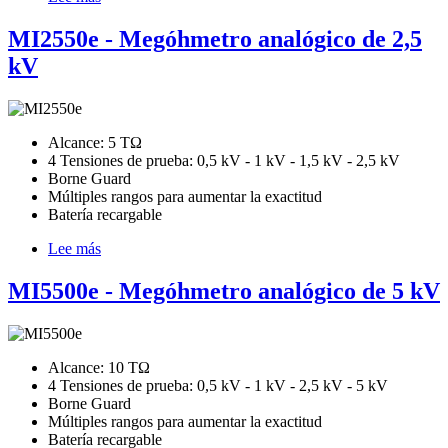
MI20KVe
-
MI2550e - Megóhmetro analógico de 2,5
Megóhmetro
kV
analógico
de
alta
tensión
de
Alcance: 5 TΩ
20
4 Tensiones de prueba: 0,5 kV - 1 kV - 1,5 kV - 2,5 kV
kV
Borne Guard
Múltiples rangos para aumentar la exactitud
Batería recargable
Lee más
sobre
MI2550e
-
MI5500e - Megóhmetro analógico de 5 kV
Megóhmetro
analógico
de
2,5
Alcance: 10 TΩ
kV
4 Tensiones de prueba: 0,5 kV - 1 kV - 2,5 kV - 5 kV
Borne Guard
Múltiples rangos para aumentar la exactitud
Batería recargable