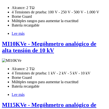
Alcance: 2 TΩ
4 Tensiones de prueba: 100 V - 250 V - 500 V - 1.000 V
Borne Guard
Múltiples rangos para aumentar la exactitud
Batería recargable
Lee más
sobre
MI1050e
-
MI10KVe - Megóhmetro analógico de
Megóhmetro
alta tensión de 10 kV
analógico
de
1
kV
Alcance: 2 TΩ
4 Tensiones de prueba: 1 kV - 2 kV - 5 kV - 10 kV
Borne Guard
Múltiples rangos para aumentar la exactitud
Batería recargable
Lee más
sobre
MI10KVe
-
MI15KVe - Megóhmetro analógico de
Megóhmetro