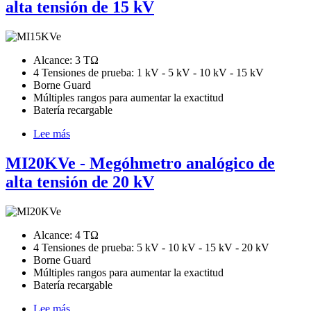
alta tensión de 15 kV
analógico
de
alta
tensión
de
Alcance: 3 TΩ
10
4 Tensiones de prueba: 1 kV - 5 kV - 10 kV - 15 kV
kV
Borne Guard
Múltiples rangos para aumentar la exactitud
Batería recargable
Lee más
sobre
MI15KVe
-
MI20KVe - Megóhmetro analógico de
Megóhmetro
alta tensión de 20 kV
analógico
de
alta
tensión
de
Alcance: 4 TΩ
15
4 Tensiones de prueba: 5 kV - 10 kV - 15 kV - 20 kV
kV
Borne Guard
Múltiples rangos para aumentar la exactitud
Batería recargable
Lee más
sobre