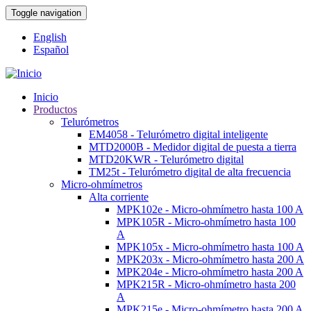
Pasar
Toggle navigation
al
contenido
English
principal
Español
Inicio
Productos
Navegación
Telurómetros
principal
EM4058 - Telurómetro digital inteligente
MTD2000B - Medidor digital de puesta a tierra
MTD20KWR - Telurómetro digital
TM25t - Telurómetro digital de alta frecuencia
Micro-ohmímetros
Alta corriente
MPK102e - Micro-ohmímetro hasta 100 A
MPK105R - Micro-ohmímetro hasta 100
A
MPK105x - Micro-ohmímetro hasta 100 A
MPK203x - Micro-ohmímetro hasta 200 A
MPK204e - Micro-ohmímetro hasta 200 A
MPK215R - Micro-ohmímetro hasta 200
A
MPK215e - Micro-ohmímetro hasta 200 A