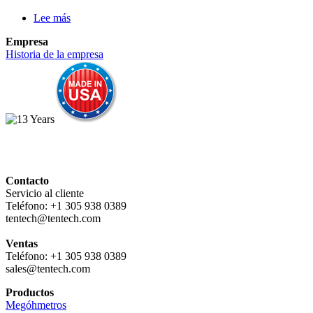
Lee más
sobre
MI5500e
Empresa
-
Historia de la empresa
Megóhmetro
analógico
de
5
kV
Contacto
Servicio al cliente
Teléfono: +1 305 938 0389
tentech@tentech.com
Ventas
Teléfono: +1 305 938 0389
sales@tentech.com
Productos
Megóhmetros