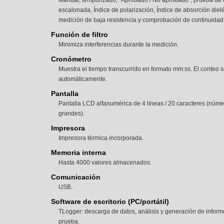
Manual, temporizado, “Aprobado / No aprobado”, prueba de 
escalonada, Índice de polarización, Índice de absorción dielé
medición de baja resistencia y comprobación de continuidad
Función de filtro
Minimiza interferencias durante la medición.
Cronómetro
Muestra el tiempo transcurrido en formato mm:ss. El conteo s
automáticamente.
Pantalla
Pantalla LCD alfanumérica de 4 líneas / 20 caracteres (núm
grandes).
Impresora
Impresora térmica incorporada.
Memoria interna
Hasta 4000 valores almacenados.
Comunicación
USB.
Software de escritorio (PC/portátil)
TLogger: descarga de datos, análisis y generación de inform
prueba.