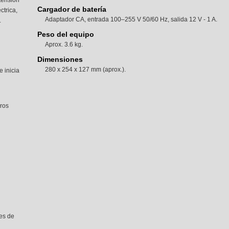
tensión
Cargador de batería
ctrica,
Adaptador CA, entrada 100–255 V 50/60 Hz, salida 12 V - 1 A.
.
Peso del equipo
Aprox. 3.6 kg.
Dimensiones
280 x 254 x 127 mm (aprox.).
e inicia
eros
es de