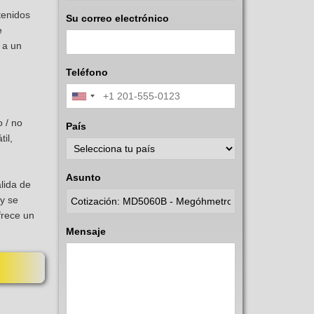
tenidos
Su correo electrónico
e
 a un
Teléfono
 / no
País
il,
Asunto
alida de
 y se
frece un
Mensaje