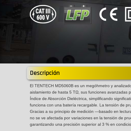
Descripción
El TENTECH MD5060B es un megóhmetro y analizador i
aislamiento de hasta 5 TΩ, sus funciones avanzadas p
Índice de Absorción Dieléctrica, simplificando signific
funciona con una batería recargable. La tensión de p
Gracias a su principio de medición —basado en lectura
no se ve afectada por variaciones en la tensión de pru
garantizando una precisión superior al 3 % en condicio