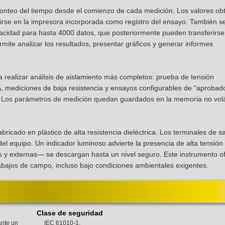
conteo del tiempo desde el comienzo de cada medición. Los valores ob
mirse en la impresora incorporada como registro del ensayo. También s
acidad para hasta 4000 datos, que posteriormente pueden transferirse
ite analizar los resultados, presentar gráficos y generar informes
 realizar análisis de aislamiento más completos: prueba de tensión
 mediciones de baja resistencia y ensayos configurables de “aprobado
. Los parámetros de medición quedan guardados en la memoria no volát
ricado en plástico de alta resistencia dieléctrica. Los terminales de s
el equipo. Un indicador luminoso advierte la presencia de alta tensión
 y externas— se descargan hasta un nivel seguro. Este instrumento o
abajos de campo, incluso bajo condiciones ambientales exigentes.
Clase de seguridad
ante un
IEC 61010-1.