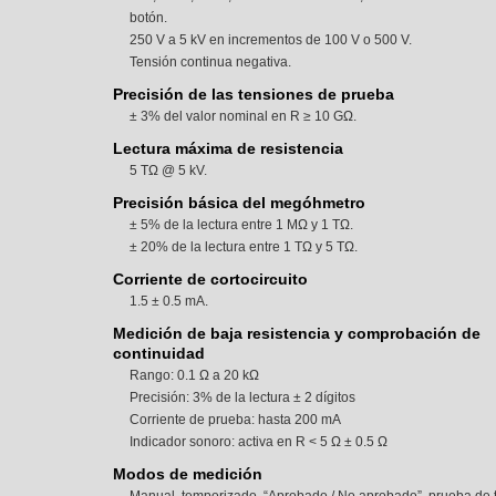
botón.
250 V a 5 kV en incrementos de 100 V o 500 V.
Tensión continua negativa.
Precisión de las tensiones de prueba
± 3% del valor nominal en R ≥ 10 GΩ.
Lectura máxima de resistencia
5 TΩ @ 5 kV.
Precisión básica del megóhmetro
± 5% de la lectura entre 1 MΩ y 1 TΩ.
± 20% de la lectura entre 1 TΩ y 5 TΩ.
Corriente de cortocircuito
1.5 ± 0.5 mA.
Medición de baja resistencia y comprobación de
continuidad
Rango: 0.1 Ω a 20 kΩ
Precisión: 3% de la lectura ± 2 dígitos
Corriente de prueba: hasta 200 mA
Indicador sonoro: activa en R < 5 Ω ± 0.5 Ω
Modos de medición